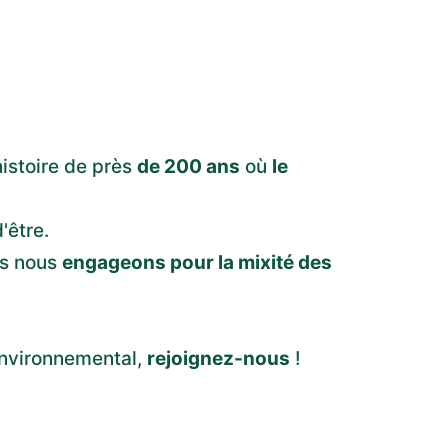
histoire de près
de 200 ans
où
le
'être.
us nous
engageons pour la mixité des
environnemental,
rejoignez-nous
!