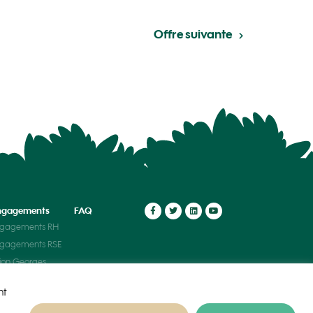
Offre suivante
ngagements
FAQ
ngagements RH
ngagements RSE
ion Georges
t
nt