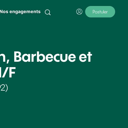
Nos engagements
Postuler
n, Barbecue et
H/F
92)