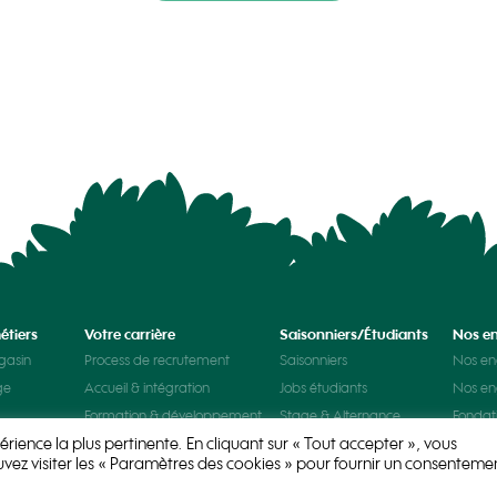
étiers
Votre carrière
Saisonniers/Étudiants
Nos e
gasin
Process de recrutement
Saisonniers
Nos e
ge
Accueil & intégration
Jobs étudiants
Nos e
Formation & développement
Stage & Alternance
Fondat
Truffau
érience la plus pertinente. En cliquant sur « Tout accepter », vous
Evolution & mobilité
uvez visiter les « Paramètres des cookies » pour fournir un consenteme
Rémunération & avantages