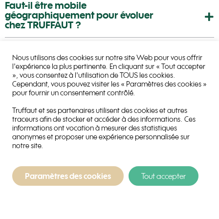
Faut-il être mobile
géographiquement pour évoluer
chez TRUFFAUT ?
Nous utilisons des cookies sur notre site Web pour vous offrir
Existe-t-il des opportunités à
l'expérience la plus pertinente. En cliquant sur « Tout accepter
l'international chez TRUFFAUT ?
», vous consentez à l'utilisation de TOUS les cookies.
Cependant, vous pouvez visiter les « Paramètres des cookies »
pour fournir un consentement contrôlé.
Je cherche un stage, comment dois-
Truffaut et ses partenaires utilisent des cookies et autres
je procéder ?
traceurs afin de stocker et accéder à des informations. Ces
informations ont vocation à mesurer des statistiques
anonymes et proposer une expérience personnalisée sur
notre site.
Quels types de contrat proposez-
vous chez TRUFFAUT ?
Paramètres des cookies
Tout accepter
Proposez-vous des formations chez
TRUFFAUT ?