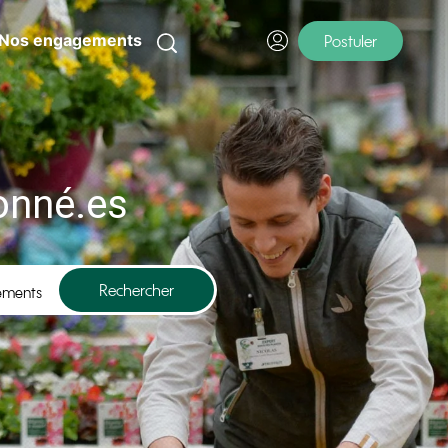
Nos engagements
Postuler
onné.es