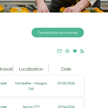
Candidature spontanée
ravail
Localisation
Date
plet
Montpellier - Mauguio
01/06/2026
(34)
plet
Servon (77)
27/04/2026