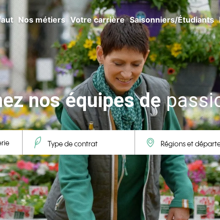
faut
Nos métiers
Votre carrière
Saisonniers/Étudiants
nez nos équipes de
passi