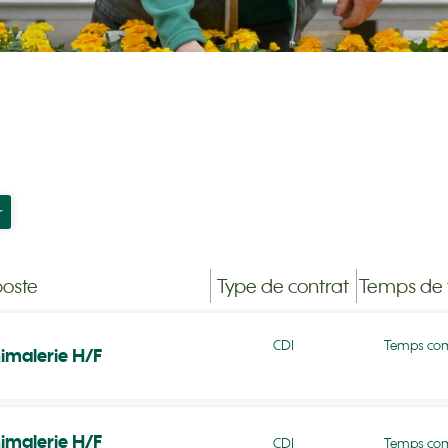
r
poste
Type de contrat
Temps de t
CDI
Temps com
imalerie H/F
imalerie H/F
CDI
Temps com