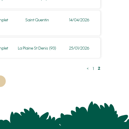
plet
Saint Quentin
14/04/2026
plet
La Plaine St Denis (93)
25/01/2026
2
<
1