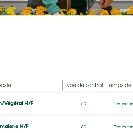
poste
Type de contrat
Temps de t
n/Végétal H/F
CDI
Temps com
malerie H/F
CDI
Temps com