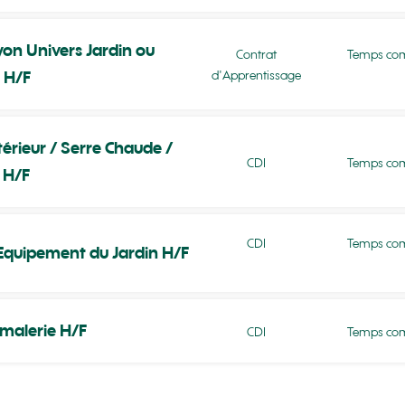
on Univers Jardin ou
Contrat
Temps com
d'Apprentissage
 H/F
érieur / Serre Chaude /
CDI
Temps com
e H/F
CDI
Temps com
uipement du Jardin H/F
malerie H/F
CDI
Temps com