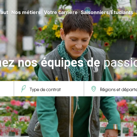
faut
Nos métiers
Votre carrière
Saisonniers/Étudiants
nez nos équipes de
passi