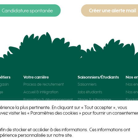
Candidature spontanée
Créer une alerte mail
étiers
Votre carrière
Saisonniers/Étudiants
Nos e
gasin
Process de recrutement
Saisonniers
Nos e
ge
Accueil & intégration
Jobs étudiants
Nos e
Formation & développement
Stage & Alternance
Fondat
Truffau
érience la plus pertinente. En cliquant sur « Tout accepter », vous
Evolution & mobilité
uvez visiter les « Paramètres des cookies » pour fournir un consenteme
Rémunération & avantages
 afin de stocker et accéder à des informations. Ces informations ont
érience personnalisée sur notre site.