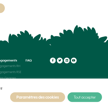
ngagements
FAQ
ngagements RH
ngagements RSE
ion Georges
t
nt
Paramètres des cookies
Tout accepter