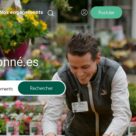
Nos engagements
Postuler
onné.es