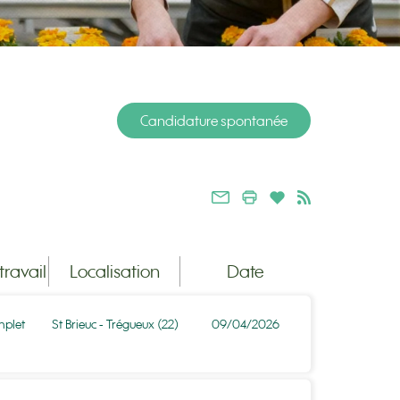
Candidature spontanée
ravail
Localisation
Date
plet
St Brieuc - Trégueux (22)
09/04/2026