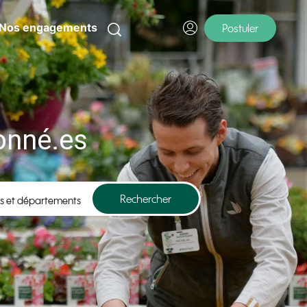
Nos engagements
Postuler
onné.es