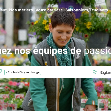
faut
Nos métiers
Votre carrière
Saisonniers/Étudiants
nez nos équipes de
passi
×
Contrat d'Apprentissage