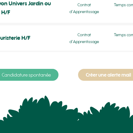
on Univers Jardin ou
Contrat
Temps com
d'Apprentissage
 H/F
Contrat
Temps com
uristerie H/F
d'Apprentissage
Candidature spontanée
Créer une alerte mail