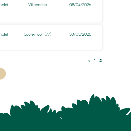
plet
Villeparisis
08/04/2026
plet
Coutevroult (77)
30/03/2026
2
<
1