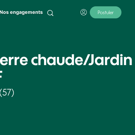
Nos engagements
Postuler
erre chaude/Jardin
F
(57)