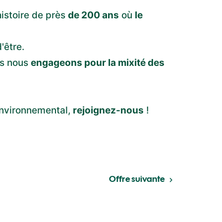
histoire de près
de 200 ans
où
le
'être.
us nous
engageons pour la mixité des
environnemental,
rejoignez-nous
!
Offre suivante