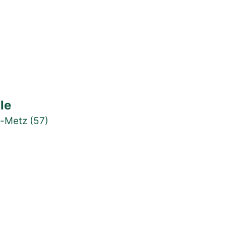
lle
s-Metz (57)