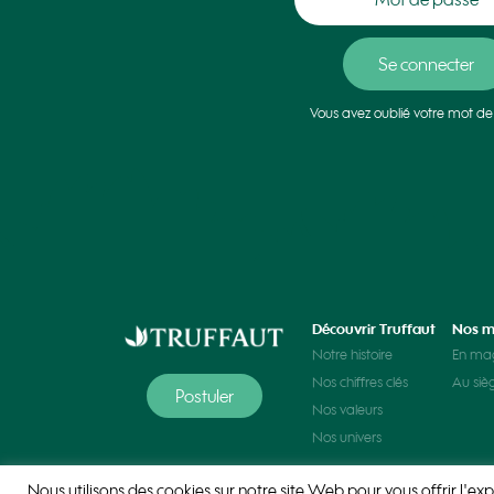
Vous avez oublié votre mot de
Découvrir Truffaut
Nos m
Notre histoire
En ma
Nos chiffres clés
Au siè
Postuler
Nos valeurs
Nos univers
Nous utilisons des cookies sur notre site Web pour vous offrir l'exp