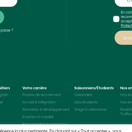
En coc
reconn
accept
Protec
 passe ?
étiers
Votre carrière
Saisonniers/Étudiants
Nos e
gasin
Process de recrutement
Saisonniers
Nos e
ge
Accueil & intégration
Jobs étudiants
Nos e
Formation & développement
Stage & Alternance
Fondat
Truffau
Evolution & mobilité
Rémunération & avantages
érience la plus pertinente. En cliquant sur « Tout accepter », vous