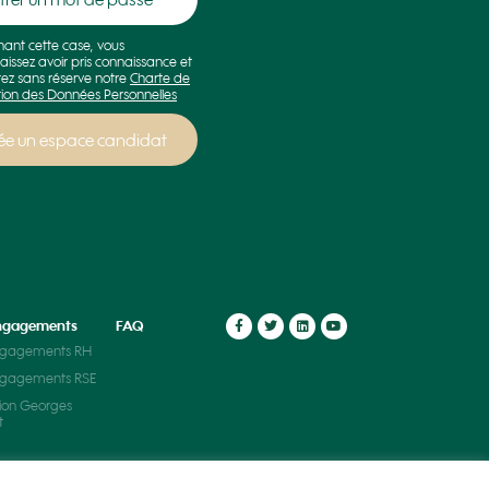
hant cette case, vous
aissez avoir pris connaissance et
ez sans réserve notre
Charte de
tion des Données Personnelles
ngagements
FAQ
ngagements RH
ngagements RSE
ion Georges
t