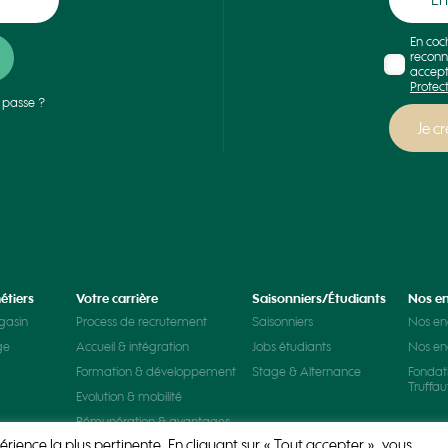
En coc
reconn
accept
Protec
 passe ?
étiers
Votre carrière
Saisonniers/Étudiants
Nos e
gasin
Process de recrutement
Saisonniers
Nos e
ge
Accueil & intégration
Jobs étudiants
Nos e
Formation & développement
Stage & Alternance
Fondat
Truffau
Evolution & mobilité
Rémunération & avantages
érience la plus pertinente. En cliquant sur « Tout accepter », vous