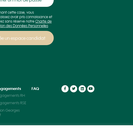
hant cette case, vous
aissez avoir pris connaissance et
ez sans réserve notre
Charte de
tion des Données Personnelles
ngagements
FAQ
ngagements RH
ngagements RSE
ion Georges
t