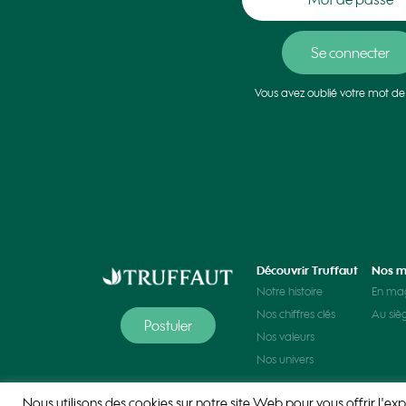
Vous avez oublié votre mot de
Découvrir Truffaut
Nos m
Notre histoire
En ma
Nos chiffres clés
Au siè
Postuler
Nos valeurs
Nos univers
Nous utilisons des cookies sur notre site Web pour vous offrir l'exp