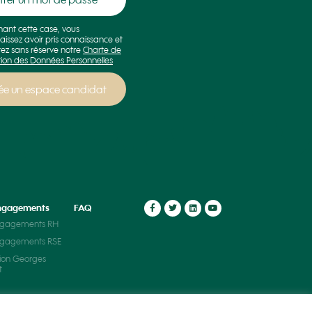
hant cette case, vous
aissez avoir pris connaissance et
ez sans réserve notre
Charte de
tion des Données Personnelles
ngagements
FAQ
ngagements RH
ngagements RSE
ion Georges
t