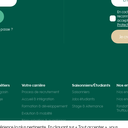
En coc
reconn
accept
Protec
 passe ?
étiers
Votre carrière
Saisonniers/Étudiants
Nos e
gasin
Process de recrutement
Saisonniers
Nos e
ge
Accueil & intégration
Jobs étudiants
Nos e
Formation & développement
Stage & Alternance
Fondat
Truffau
Evolution & mobilité
Rémunération & avantages
érience la plus pertinente. En cliquant sur « Tout accepter », vous