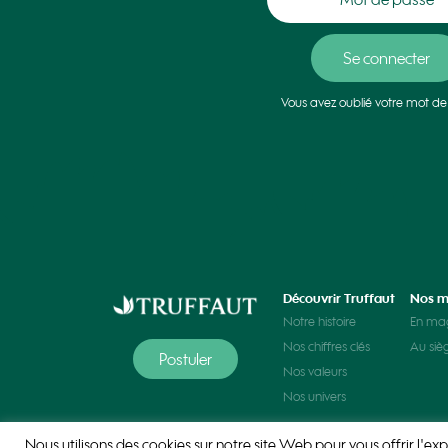
Vous avez oublié votre mot de
Découvrir Truffaut
Nos m
Notre histoire
En ma
Nos chiffres clés
Au siè
Postuler
Nos valeurs
Nos univers
Nous utilisons des cookies sur notre site Web pour vous offrir l'exp