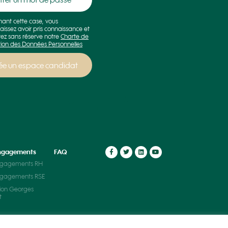
hant cette case, vous
aissez avoir pris connaissance et
ez sans réserve notre
Charte de
tion des Données Personnelles
ngagements
FAQ
ngagements RH
ngagements RSE
ion Georges
t