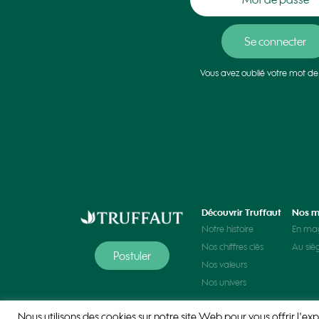
Vous avez oublié votre mot de
Découvrir Truffaut
Nos m
Notre histoire
En ma
Nos chiffres clés
Au siè
Postuler
Nos valeurs
Nos univers
Nous utilisons des cookies sur notre site Web pour vous offrir l'exp