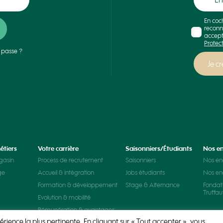
En coc
reconn
accept
Protec
 passe ?
étiers
Votre carrière
Saisonniers/Étudiants
Nos e
gasin
Process de recrutement
Saisonniers
Nos e
ge
Accueil & intégration
Jobs étudiants
Nos e
Formation & développement
Stage & Alternance
Fondat
Truffau
Evolution & mobilité
Rémunération & avantages
érience la plus pertinente. En cliquant sur « Tout accepter », vous