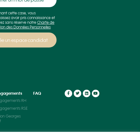
hant cette case, vous
aissez avoir pris connaissance et
ez sans réserve notre
Charte de
tion des Données Personnelles
ngagements
FAQ
ngagements RH
ngagements RSE
ion Georges
t