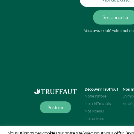
Vous avez oublié votre mot de
Découvrir Truffaut
Nos m
Notre histoire
En ma
Nos chiffres clés
Au siè
Postuler
Nos valeurs
Nos univers
Nous utilisons des cookies sur notre site Web pour vous offrir l'exp