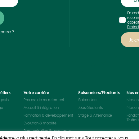
En coc
reconn
accept
Protec
 passe ?
étiers
Votre carrière
Saisonniers/Étudiants
Nos e
gasin
Process de recrutement
Saisonniers
Nos e
ge
Accueil & intégration
Jobs étudiants
Nos e
Formation & développement
Stage & Alternance
Fondat
Truffau
Evolution & mobilité
Rémunération & avantages
érience la plus pertinente. En cliquant sur « Tout accepter », vous